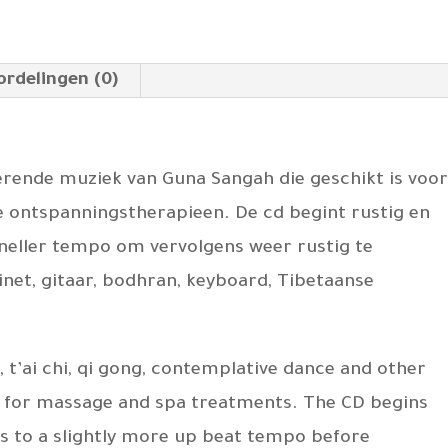
ordelingen (0)
erende muziek van Guna Sangah die geschikt is voo
e ontspanningstherapieen. De cd begint rustig en
sneller tempo om vervolgens weer rustig te
inet, gitaar, bodhran, keyboard, Tibetaanse
, t’ai chi, qi gong, contemplative dance and other
e for massage and spa treatments. The CD begins
lds to a slightly more up beat tempo before