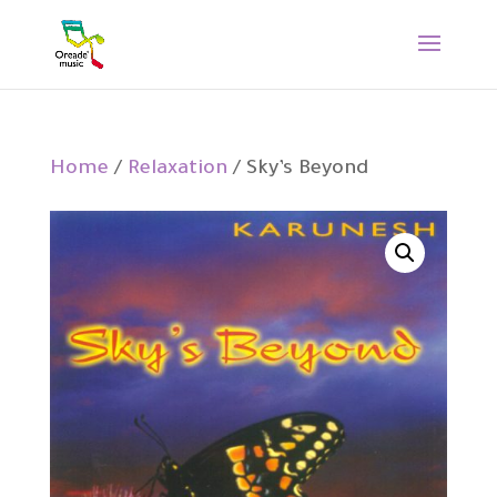
Home
/
Relaxation
/ Sky’s Beyond