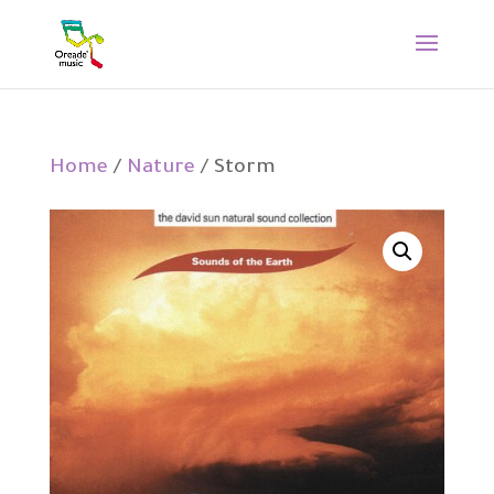
Home
/
Nature
/ Storm